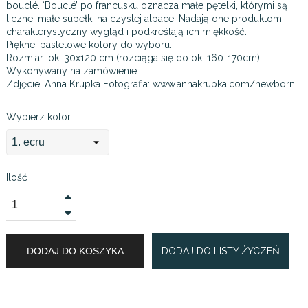
bouclé. ‘Bouclé’ po francusku oznacza małe pętelki, którymi są
liczne, małe supełki na czystej alpace. Nadają one produktom
charakterystyczny wygląd i podkreślają ich miękkość.
Piękne, pastelowe kolory do wyboru.
Rozmiar: ok. 30x120 cm (rozciąga się do ok. 160-170cm)
Wykonywany na zamówienie.
Zdjęcie: Anna Krupka Fotografia: www.annakrupka.com/newborn
Wybierz kolor:
Ilość
DODAJ DO KOSZYKA
DODAJ DO LISTY ŻYCZEŃ