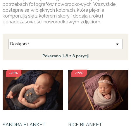
potrzebach fotografów noworodkowych. Wszystkie
dostępne są w pięknych kolorach, które pięknie
komponują się z kolorem skóry i dodają uroku i
ponadczasowości noworodkowym zdjęciom.

Dostępne
Pokazano 1-8 z 8 pozycji
-20%
-15%
SANDRA BLANKET
RICE BLANKET