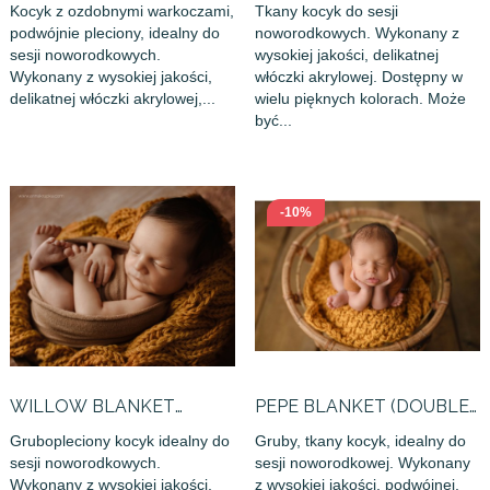
Kocyk z ozdobnymi warkoczami,
Tkany kocyk do sesji
podwójnie pleciony, idealny do
noworodkowych. Wykonany z
sesji noworodkowych.
wysokiej jakości, delikatnej
Wykonany z wysokiej jakości,
włóczki akrylowej. Dostępny w
delikatnej włóczki akrylowej,...
wielu pięknych kolorach. Może
być...
-10%
WILLOW BLANKET
PEPE BLANKET (DOUBLE
(DOUBLE...
KNITTED)
Grubopleciony kocyk idealny do
Gruby, tkany kocyk, idealny do
sesji noworodkowych.
sesji noworodkowej. Wykonany
Wykonany z wysokiej jakości,
z wysokiej jakości, podwójnej,