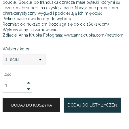
bouclé. ‘Bouclé’ po francusku oznacza małe pętelki, którymi są
liczne, małe supełki na czystej alpace. Nadają one produktom
charakterystyczny wygląd i podkreślają ich miękkość.
Piękne, pastelowe kolory do wyboru.
Rozmiar: ok. 30x120 cm (rozciąga się do ok. 160-170cm)
Wykonywany na zamówienie.
Zdjęcie: Anna Krupka Fotografia: www.annakrupka.com/newborn
Wybierz kolor:
Ilość
DODAJ DO KOSZYKA
DODAJ DO LISTY ŻYCZEŃ