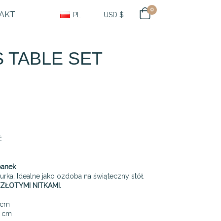
0
AKT
PL
USD $
 TABLE SET
:
banek
ka. Idealne jako ozdoba na świąteczny stół.
ZŁOTYMI NITKAMI.
 cm
5 cm