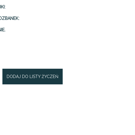
KI:
DZBANEK:
IE.
DODAJ DO LISTY ŻYCZEŃ