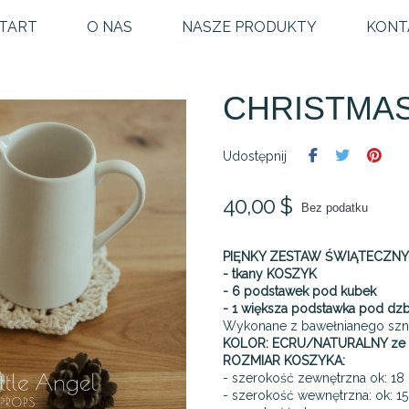
TART
O NAS
NASZE PRODUKTY
KONT
CHRISTMAS
Udostępnij
40,00 $
Bez podatku
PIĘNKY ZESTAW ŚWIĄTECZNY
- tkany KOSZYK
- 6 podstawek pod kubek
- 1 większa podstawka pod dz
Wykonane z bawełnianego sznur
KOLOR:
ECRU/NATURALNY ze 
ROZMIAR KOSZYKA:
- szerokość zewnętrzna ok: 18
- szerokość wewnętrzna: ok: 1