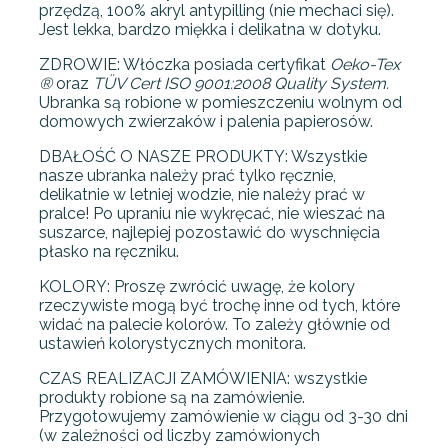
przędzą, 100% akryl antypilling (nie mechaci się).
Jest lekka, bardzo miękka i delikatna w dotyku.
ZDROWIE: Włóczka posiada certyfikat
Oeko-Tex
®
oraz
TÜV Cert ISO 9001:2008 Quality System.
Ubranka są robione w pomieszczeniu wolnym od
domowych zwierzaków i palenia papierosów.
DBAŁOŚĆ O NASZE PRODUKTY: Wszystkie
nasze ubranka należy prać tylko ręcznie,
delikatnie w letniej wodzie, nie należy prać w
pralce! Po upraniu nie wykręcać, nie wieszać na
suszarce, najlepiej pozostawić do wyschnięcia
płasko na ręczniku.
KOLORY: Proszę zwrócić uwagę, że kolory
rzeczywiste mogą być trochę inne od tych, które
widać na palecie kolorów. To zależy głównie od
ustawień kolorystycznych monitora.
CZAS REALIZACJI ZAMÓWIENIA: wszystkie
produkty robione są na zamówienie.
Przygotowujemy zamówienie w ciągu od 3-30 dni
(w zależności od liczby zamówionych