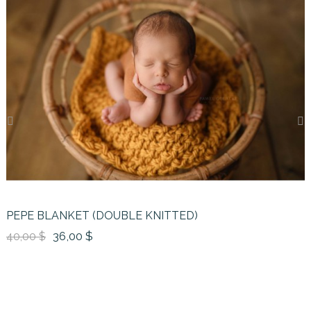
‹
›
PEPE BLANKET (DOUBLE KNITTED)
36,00 $
40,00 $