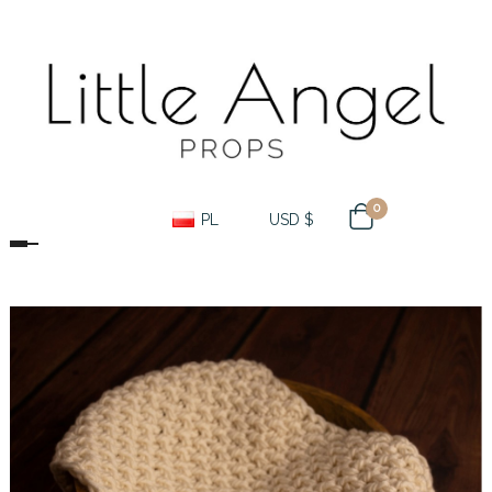
0
PL
USD $
Toggle navigation