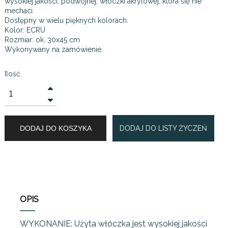
wysokiej jakości, podwójnej, włóczki akrylowej, która się nie
mechaci.
Dostępny w wielu pięknych kolorach.
Kolor: ECRU
Rozmiar: ok. 30x45 cm
Wykonywany na zamówienie.
Ilość
DODAJ DO KOSZYKA
DODAJ DO LISTY ŻYCZEŃ
OPIS
WYKONANIE: Użyta włóczka jest wysokiej jakości