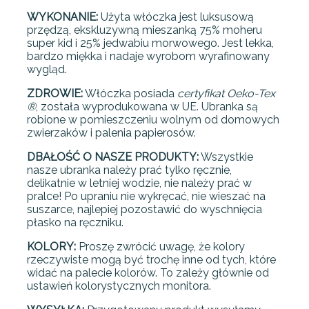
WYKONANIE:
Użyta włóczka jest luksusową
przędzą, ekskluzywną mieszanką 75% moheru
super kid i 25% jedwabiu morwowego. Jest lekka,
bardzo miękka i nadaje wyrobom wyrafinowany
wygląd.
ZDROWIE:
Włóczka posiada
certyfikat Oeko-Tex
®
, została wyprodukowana w UE. Ubranka są
robione w pomieszczeniu wolnym od domowych
zwierzaków i palenia papierosów.
DBAŁOŚĆ O NASZE PRODUKTY:
Wszystkie
nasze ubranka należy prać tylko ręcznie,
delikatnie w letniej wodzie, nie należy prać w
pralce! Po upraniu nie wykręcać, nie wieszać na
suszarce, najlepiej pozostawić do wyschnięcia
płasko na ręczniku.
KOLORY:
Proszę zwrócić uwagę, że kolory
rzeczywiste mogą być trochę inne od tych, które
widać na palecie kolorów. To zależy głównie od
ustawień kolorystycznych monitora.